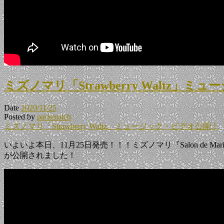
ミズノマリ「Strawberry Waltz」
Date
2020/11/25
Posted by
parismatch
ミズノマリ「Strawberry Waltz」ミュージック・ビデオ公開！
いよいよ本日、11月25日発売！！！ミズノマリ『Salon de Mari P
が公開されました！