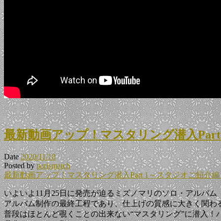
最新動画アップ！マスタリング潜入Part
Date
2020/11/18
Posted by
parismatch
最新動画アップ！マスタリング潜入Part 1～スタジオご紹介編
いよいよ11月25日に発売が迫るミズノマリのソロ・アルバム『Salon de Mar
アルバム制作の最終工程であり、仕上げの質感に大きく関わ
普段はほとんど覗くことの出来ない“マスタリング”に潜入！