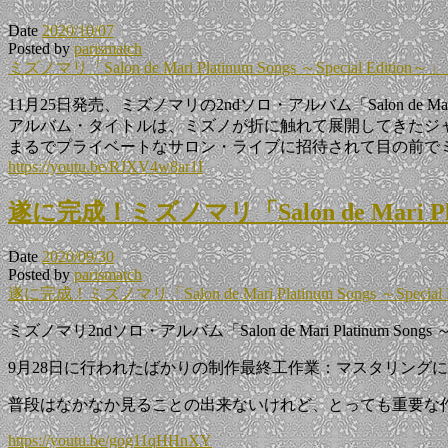
Date
2020/10/07
Posted by
parismatch
ミズノマリ「Salon de Mari Platinum Songs ～Special Edi
11月25日発売、ミズノマリの2ndソロ・アルバム「Salon de Mari P
アルバム・タイトルは、ミズノが折に触れて展開してきたジャ
まるでプライベートなサロン・ライブに招待されて目の前で
https://youtu.be/RJXV4w8ar1I
遂に完成！ミズノマリ「Salon de Mari Pl
Date
2020/09/30
Posted by
parismatch
遂に完成！ミズノマリ「Salon de Mari Platinum Songs ～Sp
ミズノマリ2ndソロ・アルバム「Salon de Mari Platinum Songs ～
9月28日に行われたばかりの制作最終工作業：マスタリング
普段はなかなか見ることの出来ないけれど、とっても重要な
https://youtu.be/gog11qHHnXY