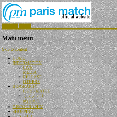
Facebook
Twitter
Main menu
Skip to content
HOME
INFORMATION
LIVE
MEDIA
RELEASE
OTHERS
BIOGRAPHY
PARIS MATCH
ミズノマリ
杉山洋介
DISCOGRAPHY
SHOPPING
CONTACT