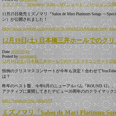
ミズノマリ「Strawberry Waltz」MVショート・バージョン公
11月25日発売ミズノマリ『Salon de Mari Platinum So
ン）が公開されました！
https://www.youtube.com/watch?v=fs-ubfwRTsA&feature=emb_log
12月19日(土) 日本橋三井ホールでのク
Date
2020/10/10
Posted by
parismatch
12月19日(土) 日本橋三井ホールでのクリスマスコンサート詳細
恒例のクリスマスコンサートが今年も決定！合わせてYouT
は？
昨年のベスト盤、今年6月のニューアルバム『ROUND 12』、そして11月
アクティブに展開してきたデビュー20周年ののクライマック
https://youtu.be/rms_yBfumjM
ミズノマリ「Salon de Mari Platinum S