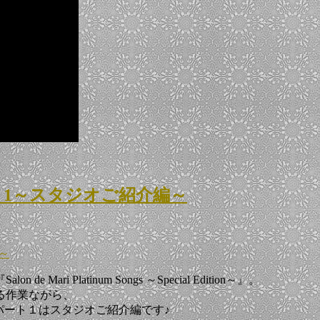
 1～スタジオご紹介編～
～
i Platinum Songs ～Special Edition～』。
る作業ながら、
パート１はスタジオご紹介編です♪