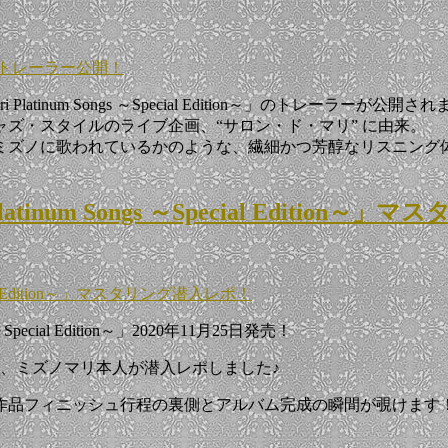
tion～」トレーラー公開！
latinum Songs ～Special Edition～」のトレーラーが公開さ
ズ・スタイルのライブ企画、“サロン・ド・マリ” に由来。
ミズノに歌われているかのような、繊細かつ芳醇なリスニング
atinum Songs ～Special Edition
ecial Edition～」マスタリング潜入レポ！
Special Edition～」2020年11月25日発売！
に、ミズノマリ本人が潜入レポしました♪
作品フィニッシュ行程の裏側とアルバム完成の瞬間が覗けます