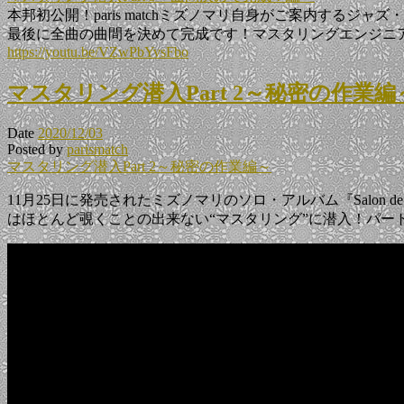
本邦初公開！paris matchミズノマリ自身がご案内するジ
最後に全曲の曲間を決めて完成です！マスタリングエンジニ
https://youtu.be/VZwPbYvsFbo
マスタリング潜入Part 2～秘密の作業編
Date
2020/12/03
Posted by
parismatch
マスタリング潜入Part 2～秘密の作業編～
11月25日に発売されたミズノマリのソロ・アルバム『Salon de M
はほとんど覗くことの出来ない“マスタリング”に潜入！パー