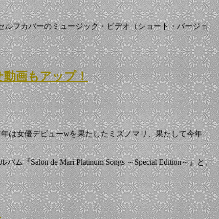
erry Waltz」のセルフカバーのミュージック・ビデオ（ショート・バージョ
らせ動画もアップ！
。昨年は女優デビューwを果たしたミズノマリ、果たして今年
ri Platinum Songs ～Special Edition～』と、
！