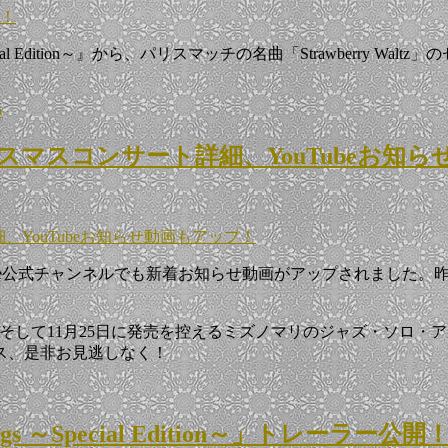
開！
ngs ～Special Edition～』から、パリスマッチの名曲「Strawb
o
リスマスコンサート詳細、YouTubeお知
、YouTubeお知らせ動画もアップ！
ube公式チャンネルでも新着お知らせ動画がアップされました
25日に発売を控えるミズノマリのジャズ・ソロ・アルバム『Salon de Ma
ス、是非お見逃しなく！
ongs ～Special Edition～」トレーラー公開