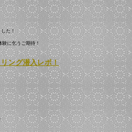
れました！
体験に乞うご期待！
～」マスタリング潜入レポ！
！