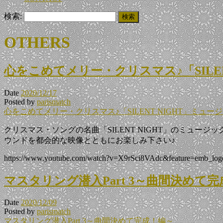
検索:
OTHERS
心をこめてメリー・クリスマス♪「SILE
Date
2020/12/17
Posted by
parismatch
心をこめてメリー・クリスマス♪「SILENT NIGHT」ミュ
クリスマス・ソングの名曲「SILENT NIGHT」のミュ
ウンドを都会的な映像とともにお楽しみ下さい♪
https://www.youtube.com/watch?v=X9rSci8VAdc&feature=emb_log
マスタリング潜入Part 3～曲間決めて
Date
2020/12/09
Posted by
parismatch
マスタリング潜入Part 3～曲間決めて完成！編～