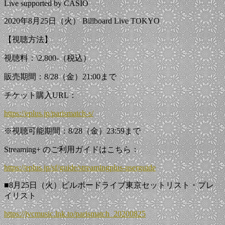
Live supported by CASIO
2020年8月25日（火） Billboard Live TOKYO
【視聴方法】
視聴料：\2,800-（税込）
販売期間：8/28（金）21:00まで
チケット購入URL：
https://eplus.jp/parismatch-s/
※視聴可能期間：8/28（金）23:59まで
Streaming+ のご利用ガイドはこちら：
https://eplus.jp/sf/guide/streamingplus-userguide
■8月25日（火）ビルボードライブ東京セットリスト・プレ
イリスト
https://jvcmusic.lnk.to/parismatch_20200825