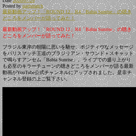
Date
2020/07/29
Posted by
parismatch
最新動画アップ！「ROUND 12」R4「Bahia Sunrise」の聴き
どころをメンバーが語ってみた！
最新動画アップ！「ROUND 12」R4「Bahia Sunrise」の聴き
どころをメンバーが語ってみた！
ブラジル東岸の朝陽に思いを馳せ、ポジティヴなメッセージ
をパリスマッチ王道のブラジリアン・サウンド＋スキャット
で鳴らすアンセム「Bahia Sunrise」。ライブでの盛り上がり
も必至のキラーチューンの聴きどころをメンバーが語る最新
動画がYouTube公式チャンネルにアップされました。是非チ
ャンネル登録の上ご覧下さい。