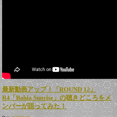
最新動画アップ！「ROUND 12」
R4「Bahia Sunrise」の聴きどころをメ
ンバーが語ってみた！