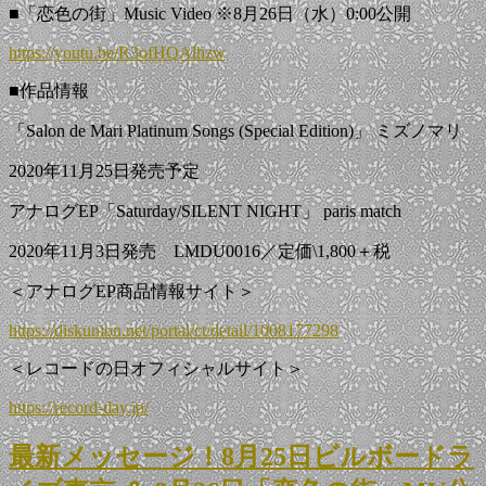
■「恋色の街」Music Video ※8月26日（水）0:00公開
https://youtu.be/R3ofHQAlhzw
■作品情報
「Salon de Mari Platinum Songs (Special Edition)」 ミズノマリ
2020年11月25日発売予定
アナログEP「Saturday/SILENT NIGHT」 paris match
2020年11月3日発売 LMDU0016／定価\1,800＋税
＜アナログEP商品情報サイト＞
https://diskunion.net/portal/ct/detail/1008177298
＜レコードの日オフィシャルサイト＞
https://record-day.jp/
最新メッセージ！8月25日ビルボードラ