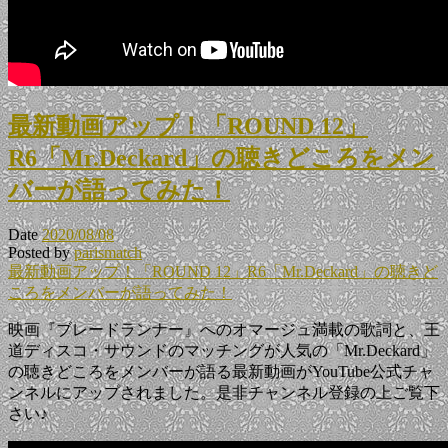
最新動画アップ！「ROUND 12」
R6「Mr.Deckard」の聴きどころをメン
バーが語ってみた！
Date
2020/08/08
Posted by
parismatch
最新動画アップ！「ROUND 12」R6「Mr.Deckard」の聴きど
ころをメンバーが語ってみた！
映画『ブレードランナー』へのオマージュ満載の歌詞と、王
道ディスコ・サウンドのマッチングが人気の「Mr.Deckard」
の聴きどころをメンバーが語る最新動画がYouTube公式チャ
ンネルにアップされました。是非チャンネル登録の上ご覧下
さい♪