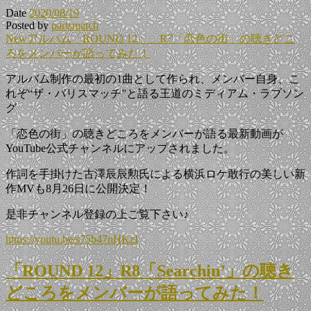
Date
2020/08/19
Posted by
parismatch
Newアルバム「ROUND 12」、R7「恋色の街」の聴きどこ
ろをメンバーが語ってみた！
アルバム制作の最初の1曲として作られ、メンバー自身、こ
れぞ“ザ・パリスマッチ”と語る王道のミディアム・ラブソン
グ
「恋色の街」の聴きどころをメンバーが語る最新動画が
YouTube公式チャンネルにアップされました。
作詞を手掛けた古澤辰辰勲氏による横浜ロケ敢行の美しい新
作MVも8月26日に公開決定！
是非チャンネル登録の上ご覧下さい♪
https://youtu.be/s75b47nHKzI
「ROUND 12」R8「Searchin’」の聴き
どころをメンバーが語ってみた！