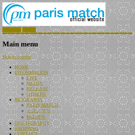
Facebook
Twitter
Main menu
Skip to content
HOME
INFORMATION
LIVE
MEDIA
RELEASE
OTHERS
BIOGRAPHY
PARIS MATCH
ミズノマリ
杉山洋介
DISCOGRAPHY
SHOPPING
CONTACT