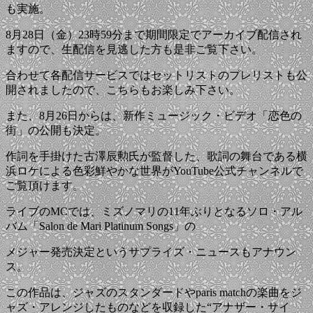
も実施。
8月28日（金）23時59分まで期間限定でアーカイブ配信され
ますので、生配信を見逃した方も是非ご覧下さい。
合わせて各配信サービスではセットリストのプレリストも公
開されましたので、こちらもお楽しみ下さい。
また、8月26日からは、新作ミュージック・ビデオ「恋色の
街」の公開も決定。
作詞を手掛けた古澤辰勲氏が監督した、歌詞の舞台である横
浜ロケによる色彩鮮やかな世界がYouTube公式チャンネルで
ご覧頂けます。
ライブのMCでは、ミズノマリの11年ぶりとなるソロ・アル
バム「Salon de Mari Platinum Songs」の
メジャー発売決定というサプライズ・ニュースもアナウン
ス。
この作品は、ジャズのスタンダードやparis matchの楽曲をジ
ャズ・アレンジしたものなどを収録した“アナザー・サイ