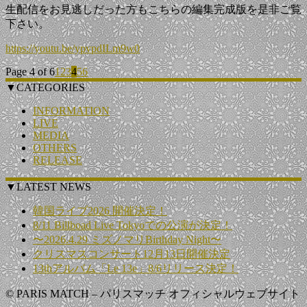
生配信をお見逃しだった方もこちらの編集完成版を是非ご覧
下さい。
https://youtu.be/ypvpdILm9w0
Page 4 of 6
1
2
3
4
5
6
▼CATEGORIES
INFORMATION
LIVE
MEDIA
OTHERS
RELEASE
▼LATEST NEWS
韓国ライブ2026 開催決定！
8/11 Billboad Live Tokyoでの公演が決定！
〜2026.4.29 ミズノマリBirthday Night〜
クリスマスコンサート12月13日開催決定
13thアルバム「Le 13e」8/6リリース決定！
© PARIS MATCH – パリスマッチ オフィシャルウェブサイト