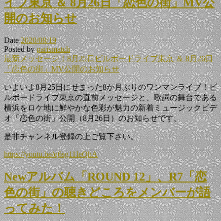
イブ東京 ＆ 8月26日「恋色の街」MV公
開のお知らせ
Date
2020/08/19
Posted by
parismatch
最新メッセージ！8月25日ビルボードライブ東京 ＆ 8月26日
「恋色の街」MV公開のお知らせ
いよいよ8月25日にせまった8か月ぶりのワンマンライブ！ビ
ルボードライブ東京の直前メッセージと、歌詞の舞台である
横浜をロケ地に鮮やかな色彩が魅力の新着ミュージックビデ
オ「恋色の街」公開（8月26日）のお知らせです。
是非チャンネル登録の上ご覧下さい。
https://youtu.be/q6sg11IeQhA
Newアルバム「ROUND 12」、R7「恋
色の街」の聴きどころをメンバーが語
ってみた！