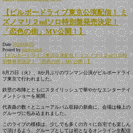
【ビルボードライブ東京公演配信！ ミ
ズノマリ２ndソロ特別盤発売決定！
「恋色の街」MV公開！】
Date
2020/08/25
Posted by
parismatch
【ビルボードライブ東京公演配信！ ミズノマリ２ndソロ特
別盤発売決定！ 「恋色の街」MV公開！】
8月25日（火）、8か月ぶりのワンマン公演がビルボードライ
ブ東京で行われました。
鉄壁の布陣とともにスタイリッシュで華やかなエンターテイ
メントショーを展開。
代表曲の数々とニューアルバム収録の新曲に、会場は極上の
グルーヴに包み込まれました。
このライブの模様は、少しでも多くの方々に自宅でも楽しん
で頂けるよう、グループとしては初となるオンライン生配信