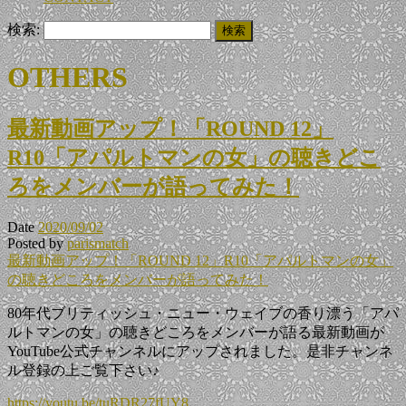
検索:
OTHERS
最新動画アップ！「ROUND 12」
R10「アパルトマンの女」の聴きどこ
ろをメンバーが語ってみた！
Date
2020/09/02
Posted by
parismatch
最新動画アップ！「ROUND 12」R10「アパルトマンの女」
の聴きどころをメンバーが語ってみた！
80年代ブリティッシュ・ニュー・ウェイブの香り漂う「アパ
ルトマンの女」の聴きどころをメンバーが語る最新動画が
YouTube公式チャンネルにアップされました。是非チャンネ
ル登録の上ご覧下さい♪
https://youtu.be/tuRDR27fUY8