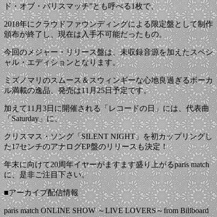
ド・オブ・パリスマッチ”とも呼べる1枚で、
2018年にクラウドファウンディングによる限定盤として制作
頒布が終了し、現在は入手不可能だったもの。
今回のメジャー・リリース盤は、未収録音源を加えたスペシ
ャル・エディションとなります。
ミズノマリのスムース＆スウィンギーな心地良過ぎるボーカ
ル満載の逸品、発売は11月25日予定です。
加えて11月3日に開催される「レコードの日」には、代表曲
「Saturday」に、
クリスマス・ソング「SILENT NIGHT」を初カップリングし
た17センチのアナログEP盤のリリースも決定！
年末に向けて20周年イヤーがますます盛り上がるparis match
に、是非ご注目下さい。
■アーカイブ配信情報
paris match ONLINE SHOW ～LIVE LOVERS～from Billboard