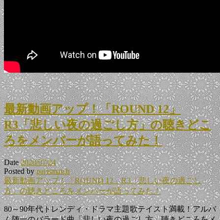
最新動画アップ！「ROUND 12」
R3「悲しい夜の過ごし方」の聴きどこ
ろをメンバーが語ってみた！
Date
2020/07/24
Posted by
parismatch
最新動画アップ！「ROUND 12」R3「悲しい夜の過ごし
方」の聴きどころをメンバーが語ってみた！
80～90年代トレンディ・ドラマ主題歌テイスト満載！アルバ
ム随一のバラード曲「悲しい夜の過ごし方」聴きどころをメ