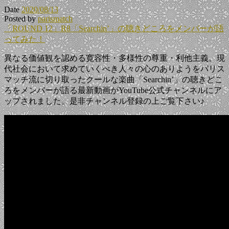
Date
2020/08/13
Posted by
parismatch
「ROUND 12」R8「Searchin’」の聴きどころをメンバーが語
ってみた！
異なる価値観を認める寛容性・多様性の尊重・利他主義。現
代社会において求めていくべき人々の心のありようをパリス
マッチ流に切り取ったクールな楽曲「Searchin’」の聴きどこ
ろをメンバーが語る最新動画がYouTube公式チャンネルにア
ップされました。是非チャンネル登録の上ご覧下さい♪