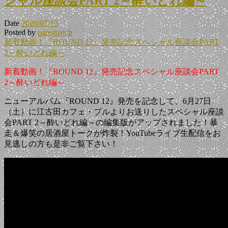
シャル座談会PART 2～酔いどれ編～
Date
2020/07/15
Posted by
parismatch
新着動画！『ROUND 12』発売記念スペシャル座談会PART
2～酔いどれ編～
新着動画！『ROUND 12』発売記念スペシャル座談会PART
2～酔いどれ編～
ニューアルバム『ROUND 12』発売を記念して、6月27日
（土）に江古田カフェ・ブルよりお送りしたスペシャル座談
会PART 2～酔いどれ編～の編集版がアップされました！暴
走＆爆笑の居酒屋トークが炸裂！YouTubeライブ生配信をお
見逃しの方も是非ご覧下さい！