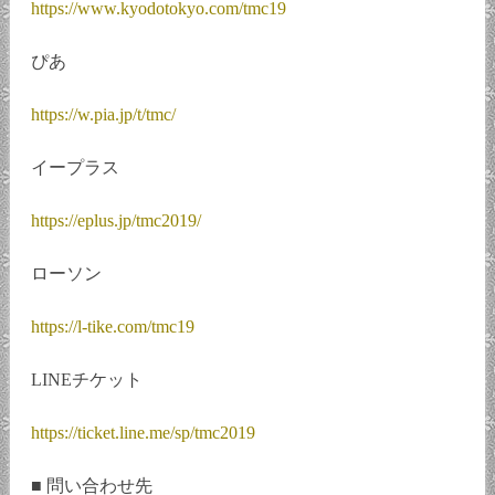
https://www.kyodotokyo.com/tmc19
ぴあ
https://w.pia.jp/t/tmc/
イープラス
https://eplus.jp/tmc2019/
ローソン
https://l-tike.com/tmc19
LINEチケット
https://ticket.line.me/sp/tmc2019
■ 問い合わせ先