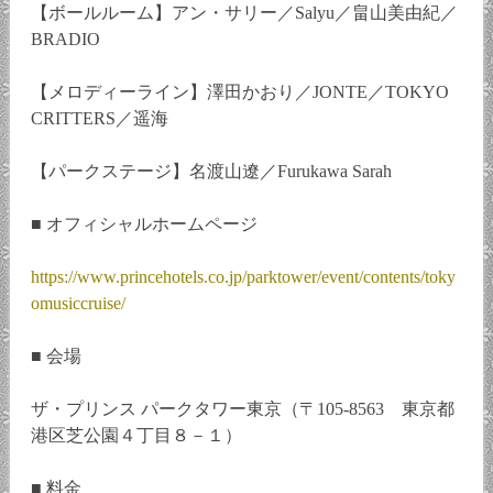
【ボールルーム】アン・サリー／Salyu／畠山美由紀／
BRADIO
【メロディーライン】澤田かおり／JONTE／TOKYO
CRITTERS／遥海
【パークステージ】名渡山遼／Furukawa Sarah
■ オフィシャルホームページ
https://www.princehotels.co.jp/parktower/event/contents/toky
omusiccruise/
■ 会場
ザ・プリンス パークタワー東京（〒105-8563 東京都
港区芝公園４丁目８－１）
■ 料金