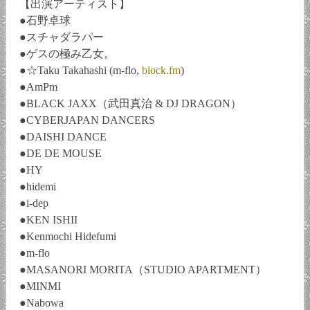
【出演アーティスト】
●石野卓球
●スチャダラパー
●ゲスの極み乙女。
●☆Taku Takahashi (m-flo,
block.fm
)
●AmPm
●BLACK JAXX（武田真治 & DJ DRAGON）
●CYBERJAPAN DANCERS
●DAISHI DANCE
●DE DE MOUSE
●HY
●hidemi
●i-dep
●KEN ISHII
●Kenmochi Hidefumi
●m-flo
●MASANORI MORITA（STUDIO APARTMENT）
●MINMI
●Nabowa