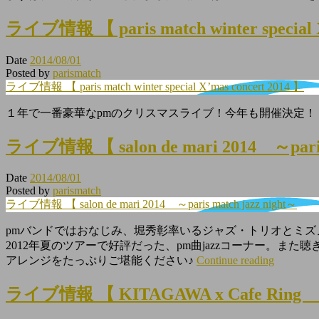
ライブ情報 【 paris match winter special X
Date
2014/08/01
Posted by
parismatch
ライブ情報 【 paris match winter special X’mas concert 2014 】
１年で一番豪華なpmのクリスマスライブ！今年も開催決定！
ライブ情報 【 salon de mari 2014 ～paris 
Date
2014/08/01
Posted by
parismatch
ライブ情報 【 salon de mari 2014 ～paris match jazz night～
pmバンドではおなじみ、堀秀彰率いるジャズ・トリオとミ
2012年夏のツアーで好評だった、pm曲jazzコーナー。ま
アレンジをたっぷりご堪能ください♪
Continue reading
ライブ情報 【 KITAGAWA x Cafe 