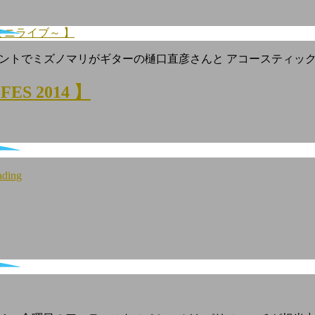
クミニライブ～ 】
イベントでミズノマリがギターの樋口直彦さんと アコースティッ
S 2014 】
ading