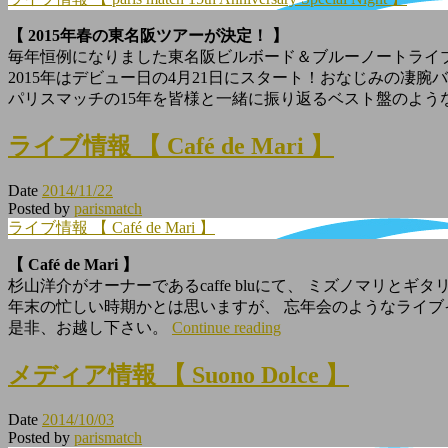
【 2015年春の東名阪ツアーが決定！ 】
毎年恒例になりました東名阪ビルボード＆ブルーノートライ
2015年はデビュー日の4月21日にスタート！おなじみの凄腕
パリスマッチの15年を皆様と一緒に振り返るベスト盤のよう
ライブ情報 【 Café de Mari 】
Date
2014/11/22
Posted by
parismatch
ライブ情報 【 Café de Mari 】
【 Café de Mari 】
杉山洋介がオーナーであるcaffe bluにて、 ミズノマリと
年末の忙しい時期かとは思いますが、 忘年会のようなライブ
是非、お越し下さい。
Continue reading
メディア情報 【 Suono Dolce 】
Date
2014/10/03
Posted by
parismatch