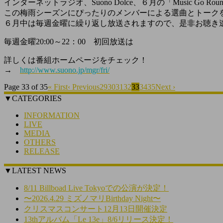
インターネットラジオ、Suono Dolce、６月の「Music G
この梅雨シーズンにぴったりのメンバーによる選曲とトーク
６月中は毎週金曜に繰り返し放送されますので、是非お聴き
毎週金曜20:00～22：00 初回放送は
詳しくは番組ホームページをチェック！
→
http://www.suono.jp/mgr/fri/
Page 33 of 35
« First
‹ Previous
29
30
31
32
33
34
35
Next ›
▼CATEGORIES
INFORMATION
LIVE
MEDIA
OTHERS
RELEASE
▼LATEST NEWS
8/11 Billboad Live Tokyoでの公演が決定！
〜2026.4.29 ミズノマリBirthday Night〜
クリスマスコンサート12月13日開催決定
13thアルバム「Le 13e」8/6リリース決定！