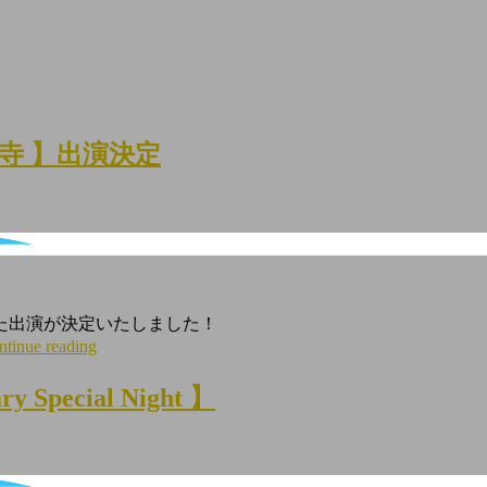
上本門寺 】出演決定
た出演が決定いたしました！
ntinue reading
y Special Night 】