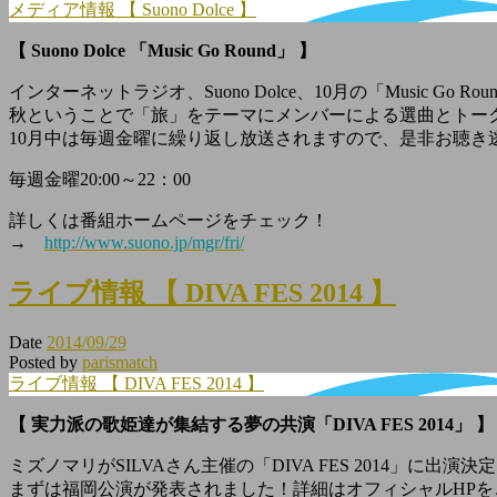
メディア情報 【 Suono Dolce 】
【 Suono Dolce 「Music Go Round」 】
インターネットラジオ、Suono Dolce、10月の「Music 
秋ということで「旅」をテーマにメンバーによる選曲とトー
10月中は毎週金曜に繰り返し放送されますので、是非お聴き
毎週金曜20:00～22：00
詳しくは番組ホームページをチェック！
→
http://www.suono.jp/mgr/fri/
ライブ情報 【 DIVA FES 2014 】
Date
2014/09/29
Posted by
parismatch
ライブ情報 【 DIVA FES 2014 】
【 実力派の歌姫達が集結する夢の共演「DIVA FES 2014」 】
ミズノマリがSILVAさん主催の「DIVA FES 2014」に出演決
まずは福岡公演が発表されました！詳細はオフィシャルHP