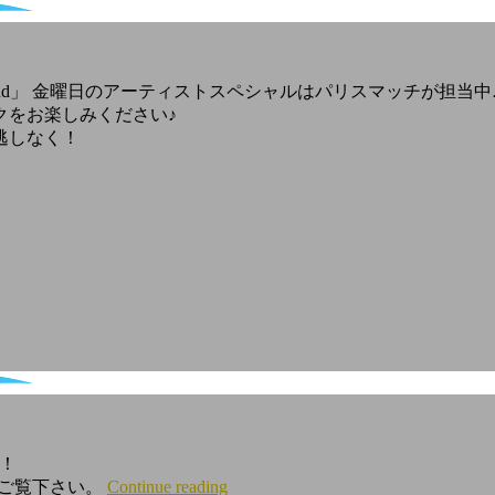
Go Round」 金曜日のアーティストスペシャルはパリスマッチが担当中
クをお楽しみください♪
逃しなく！
定！
をご覧下さい。
Continue reading