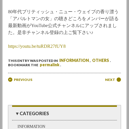
80年代ブリティッシュ・ニュー・ウェイブの香り漂う
「アパルトマンの女」の聴きどころをメンバーが語る
最新動画がYouTube公式チャンネルにアップされまし
た。是非チャンネル登録の上ご覧下さい♪
https://youtu.be/tuRDR27fUY8
INFORMATION
OTHERS
THIS ENTRY WAS POSTED IN
,
.
permalink
BOOKMARK THE
.
Post navigation
PREVIOUS
NEXT
▼CATEGORIES
INFORMATION