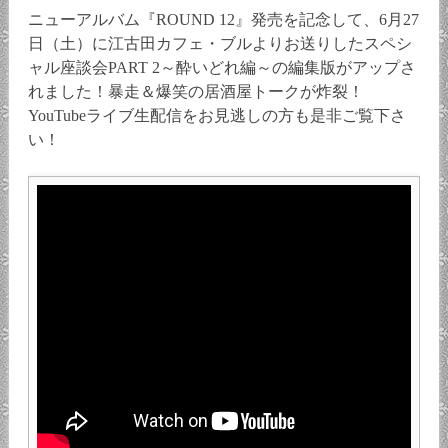
ニューアルバム『ROUND 12』発売を記念して、6月27
日（土）に江古田カフェ・ブルよりお送りしたスペシ
ャル座談会PART 2～酔いどれ編～の編集版がアップさ
れました！暴走＆爆笑の居酒屋トークが炸裂！
YouTubeライブ生配信をお見逃しの方も是非ご覧下さ
い！