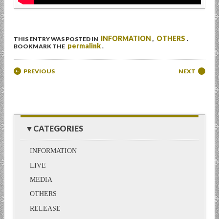
INFORMATION
OTHERS
THIS ENTRY WAS POSTED IN
,
.
permalink
BOOKMARK THE
.
Post navigation
PREVIOUS
NEXT
▼CATEGORIES
INFORMATION
LIVE
MEDIA
OTHERS
RELEASE