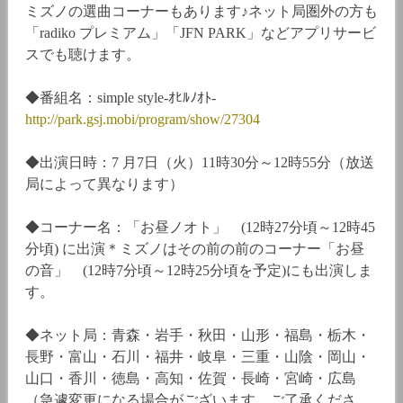
ミズノの選曲コーナーもあります♪ネット局圏外の方も
「radiko プレミアム」「JFN PARK」などアプリサービ
スでも聴けます。
◆番組名：simple style-ｵﾋﾙﾉｵﾄ-
http://park.gsj.mobi/program/show/27304
◆出演日時：7 月7日（火）11時30分～12時55分（放送
局によって異なります）
◆コーナー名：「お昼ノオト」 (12時27分頃～12時45
分頃) に出演＊ミズノはその前の前のコーナー「お昼
の音」 (12時7分頃～12時25分頃を予定)にも出演しま
す。
◆ネット局：青森・岩手・秋田・山形・福島・栃木・
長野・富山・石川・福井・岐阜・三重・山陰・岡山・
山口・香川・徳島・高知・佐賀・長崎・宮崎・広島
（急遽変更になる場合がございます。ご了承くださ