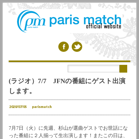
Main menu
Skip to content
(ラジオ）7/7 JFNの番組にゲスト出演
します。
2020/07/05
parismatch
7月7日（火）に先週、杉山が選曲ゲストでお世話にな
った番組に２人揃って生出演します！またこの日は、