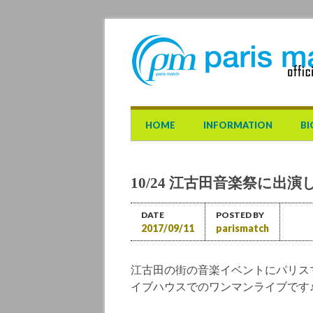
Main menu
Skip to content
HOME
INFORMATION
BI
10/24 江古田音楽祭に出
DATE
POSTED BY
2017/09/11
parismatch
江古田の街の音楽イベントにパリス
イブハウスでのワンマンライブです