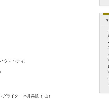
▼
ブハウス バディ)
F
グライター 本井美帆（3曲）